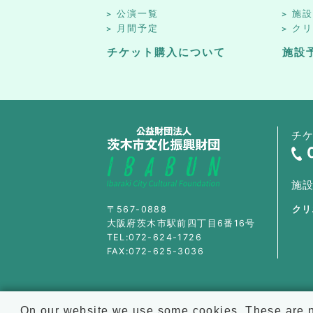
公演一覧
施
月間予定
ク
チケット購入について
施設
チ
施
〒567-0888
クリ
大阪府茨木市駅前四丁目6番16号
TEL:072-624-1726
FAX:072-625-3036
On our website we use some cookies. These are ne