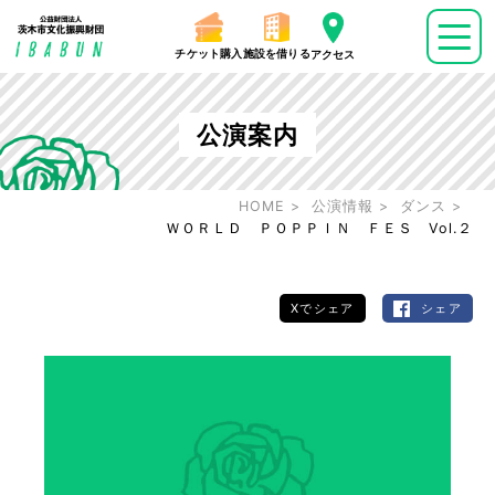
チケット購入
施設を借りる
アクセス
公演案内
HOME
公演情報
ダンス
ＷＯＲＬＤ ＰＯＰＰＩＮ ＦＥＳ Vol.２
Xでシェア
シェア