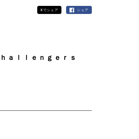
Xでシェア
シェア
Ｃｈａｌｌｅｎｇｅｒｓ