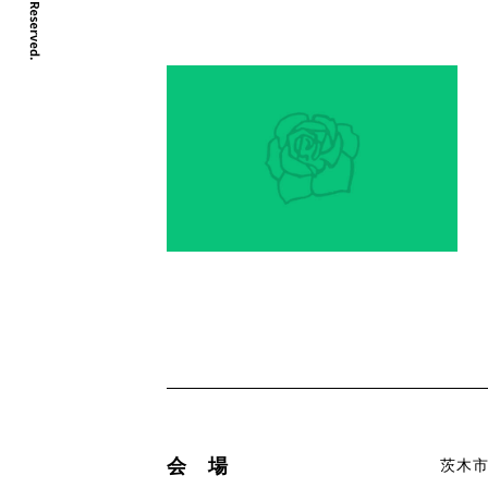
会 場
茨木