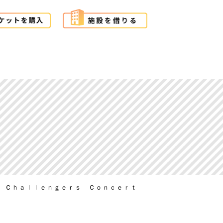
 Ｃｈａｌｌｅｎｇｅｒｓ Ｃｏｎｃｅｒｔ