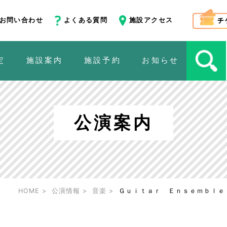
お問い合わせ
よくある質問
施設アクセス
定
施設案内
施設予約
お知らせ
公演案内
HOME
公演情報
音楽
Ｇｕｉｔａｒ Ｅｎｓｅｍｂｌｅ