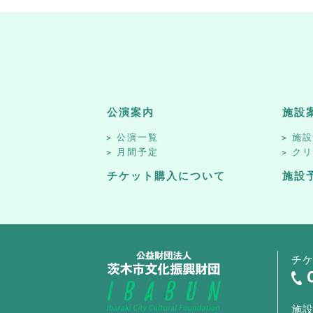
公演案内
施設
公演一覧
施
月間予定
ク
チケット購入について
施設
チ
施