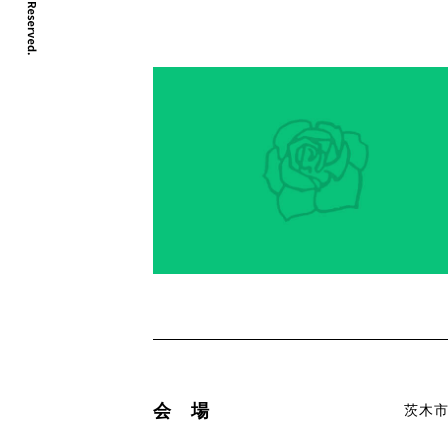
会 場
茨木