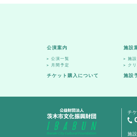
公演案内
施設
公演一覧
施
月間予定
ク
チケット購入について
施設
チ
施