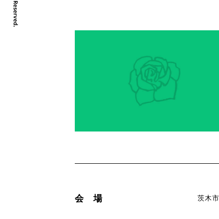
会 場
茨木