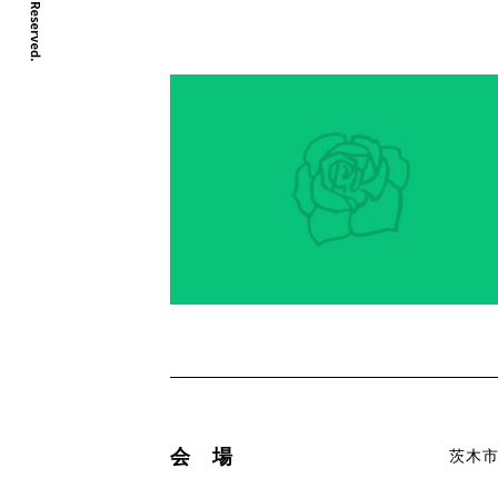
会 場
茨木