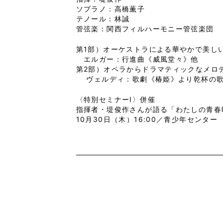
ソプラノ：高橋薫子
テノール：林誠
管弦楽：関西フィルハーモニー管弦楽団
第1部）オーケストラによる華やかで美し
エルガー：行進曲《威風堂々》他
第2部）オペラからドラマティックなメロ
ヴェルディ：歌劇《椿姫》より乾杯の
〈特別セミナーⅠ〉併催
指揮者・堤俊作さんが語る「わたしの青春
10月30日（木）16:00／青少年センター