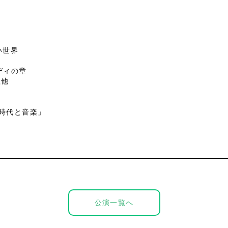
い世界
ディの章
歌他
時代と音楽」
公演一覧へ