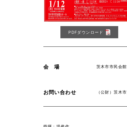
PDFダウンロード
会 場
茨木市市民会館
お問い合わせ
（公財）茨木市文化
指揮：堤俊作