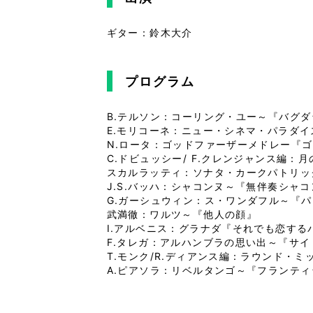
ギター：鈴木大介
プログラム
B.テルソン：コーリング・ユー～『バグ
E.モリコーネ：ニュー・シネマ・パラダ
N.ロータ：ゴッドファーザーメドレー『
C.ドビュッシー/ F.クレンジャンス編：
スカルラッティ：ソナタ・カークパトリッ
J.S.バッハ：シャコンヌ～『無伴奏シャ
G.ガーシュウィン：ス・ワンダフル～『
武満徹：ワルツ～『他人の顔』
I.アルベニス：グラナダ『それでも恋する
F.タレガ：アルハンブラの思い出～『サイ
T.モンク/R.ディアンス編：ラウンド・
A.ピアソラ：リベルタンゴ～『フランティ