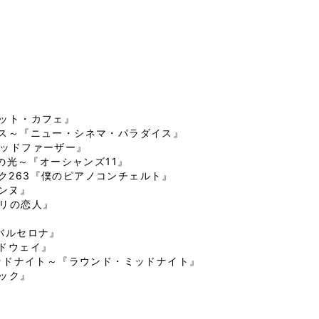
ダット・カフェ』
イス～『ニュー・シネマ・パラダイス』
ゴッドファーザー』
月の光～『オーシャンズ11』
ク263『僕のピアノコンチェルト』
コンヌ』
パリの恋人』
バルセロナ』
ドウェイ』
ミッドナイト～『ラウンド・ミッドナイト』
ック』