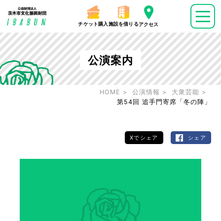
チケット購入
施設を借りる
アクセス
公演案内
HOME
公演情報
大衆芸能
第54回 追手門寄席「冬の陣」
Xでシェア
シェア