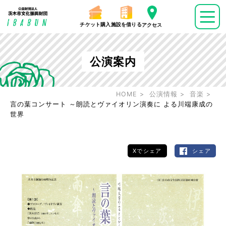
チケット購入
施設を借りる
アクセス
公演案内
HOME
公演情報
音楽
言の葉コンサート ～朗読とヴァイオリン演奏に よる川端康成の
世界
Xでシェア
シェア