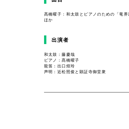
髙橋曜子：和太鼓とピアノのための「竜界
ほか
出演者
和太鼓：藤慶哉
ピアノ：髙橋曜子
龍笛：出口煌玲
声明：近松照俊と顕証寺御堂衆