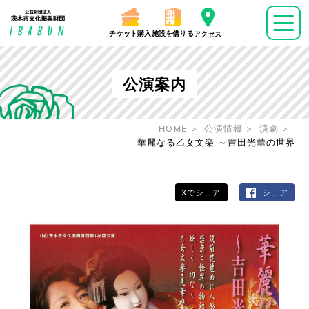
チケット購入
施設を借りる
アクセス
公演案内
HOME
公演情報
演劇
華麗なる乙女文楽 ～吉田光華の世界
Xでシェア
シェア