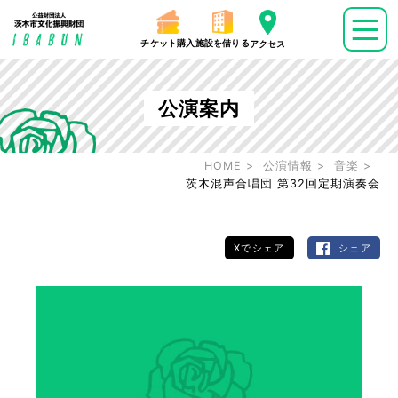
チケット購入
施設を借りる
アクセス
公演案内
HOME
公演情報
音楽
茨木混声合唱団 第32回定期演奏会
Xでシェア
シェア