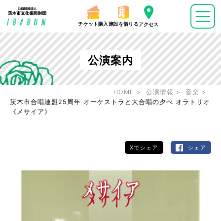
チケット購入
施設を借りる
アクセス
公演案内
HOME
公演情報
音楽
茨木市合唱連盟25周年 オーケストラと大合唱の夕べ オラトリオ
《メサイア》
Xでシェア
シェア