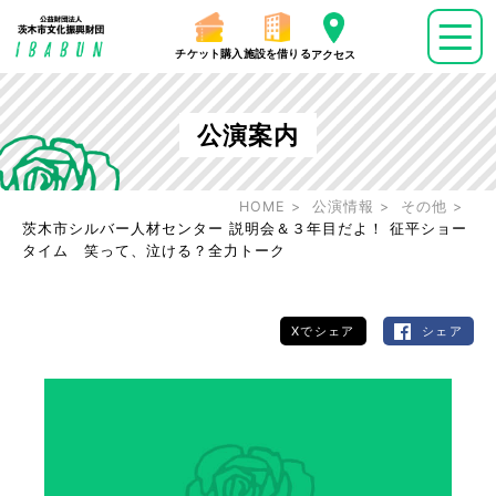
チケット購入
施設を借りる
アクセス
公演案内
HOME
公演情報
その他
茨木市シルバー人材センター 説明会＆３年目だよ！ 征平ショー
タイム 笑って、泣ける？全力トーク
Xでシェア
シェア