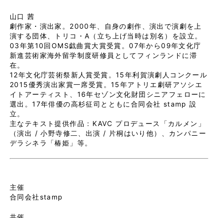
山口 茜
劇作家・演出家。2000年、自身の劇作、演出で演劇を上
演する団体、トリコ・A（立ち上げ当時は別名）を設立。
03年第10回OMS戯曲賞大賞受賞。07年から09年文化庁
新進芸術家海外留学制度研修員としてフィンランドに滞
在。
12年文化庁芸術祭新人賞受賞。15年利賀演劇人コンクール
2015優秀演出家賞一席受賞。15年アトリエ劇研アソシエ
イトアーティスト、16年セゾン文化財団シニアフェローに
選出。17年俳優の高杉征司とともに合同会社 stamp 設
立。
主なテキスト提供作品 : KAVC プロデュース「カルメン」
（演出 / 小野寺修二、出演 / 片桐はいり他）、カンパニー
デラシネラ「椿姫」等。
主催
合同会社stamp
共催