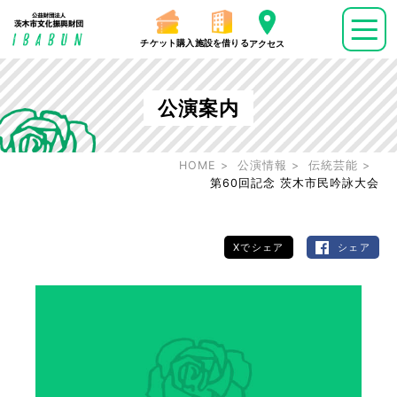
チケット購入
施設を借りる
アクセス
公演案内
HOME
公演情報
伝統芸能
第60回記念 茨木市民吟詠大会
Xでシェア
シェア