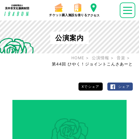
チケット購入
施設を借りる
アクセス
公演案内
HOME
公演情報
音楽
第44回 ひやく！ジョイントこんさあーと
Xでシェア
シェア