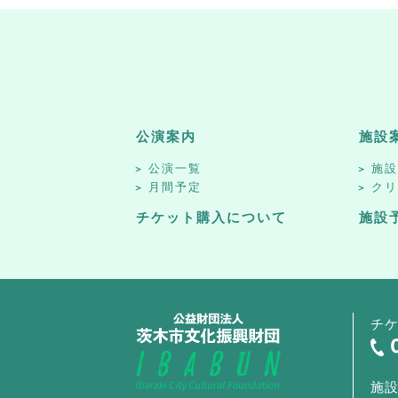
公演案内
施設
公演一覧
施
月間予定
ク
チケット購入について
施設
チ
施