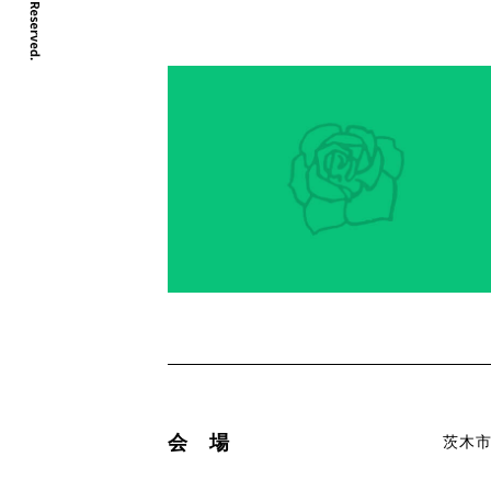
会 場
茨木