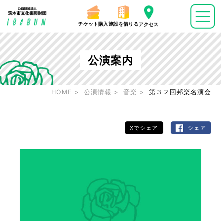
チケット購入
施設を借りる
アクセス
公演案内
HOME
公演情報
音楽
第３２回邦楽名演会
Xでシェア
シェア