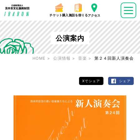
チケット購入
施設を借りる
アクセス
公演案内
HOME
公演情報
音楽
第２４回新人演奏会
Xでシェア
シェア