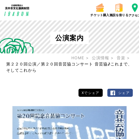
チケット購入
施設を借りる
アクセ
公演案内
HOME
公演情報
音楽
第２２０回公演／第２０回音芸協コンサート 音芸協♪これまで、
そしてこれから
Xでシェア
シェア