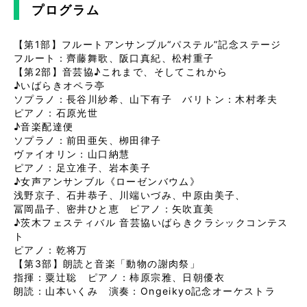
プログラム
【第1部】フルートアンサンブル“パステル”記念ステージ
フルート：齊藤舞歌、阪口真紀、松村重子
【第2部】音芸協♪これまで、そしてこれから
♪いばらきオペラ亭
ソプラノ：長谷川紗希、山下有子 バリトン：木村孝夫
ピアノ：石原光世
♪音楽配達便
ソプラノ：前田亜矢、栁田律子
ヴァイオリン：山口納慧
ピアノ：足立准子、岩本美子
♪女声アンサンブル《ローゼンバウム》
浅野京子、石井恭子、川端いづみ、中原由美子、
冨岡晶子、密井ひと恵 ピアノ：矢吹直美
♪茨木フェスティバル 音芸協いばらきクラシックコンテス
ト
ピアノ：乾将万
【第3部】朗読と音楽「動物の謝肉祭」
指揮：粟辻聡 ピアノ：柿原宗雅、日朝優衣
朗読：山本いくみ 演奏：Ongeikyo記念オーケストラ