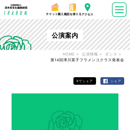
チケット購入
施設を借りる
アクセス
公演案内
HOME
公演情報
ダンス
第14回津川英子フラメンコクラス発表会
Xでシェア
シェア