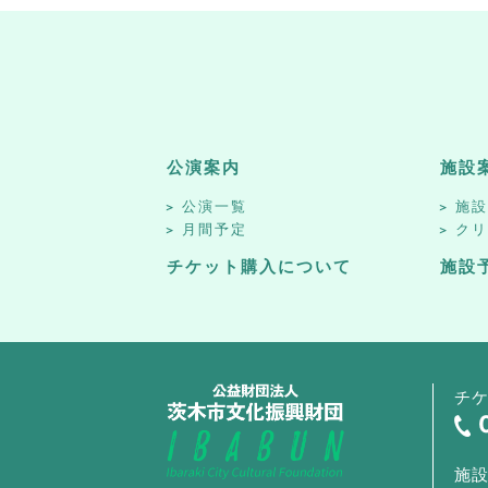
公演案内
施設
公演一覧
施
月間予定
ク
チケット購入について
施設
チ
施