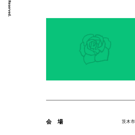
会 場
茨木