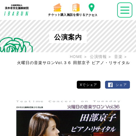
チケット購入
施設を借りる
アクセス
公演案内
HOME
公演情報
音楽
火曜日の音楽サロンVol.３６ 田部京子 ピアノ・リサイタル
Xでシェア
シェア