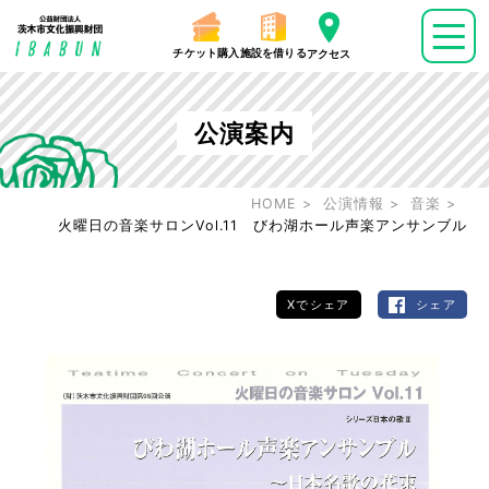
チケット購入
施設を借りる
アクセス
公演案内
HOME
公演情報
音楽
火曜日の音楽サロンVol.11 びわ湖ホール声楽アンサンブル
Xでシェア
シェア