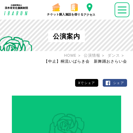
チケット購入
施設を借りる
アクセス
公演案内
HOME
公演情報
ダンス
【中止】桐流いばらき会 新舞踊おさらい会
Xでシェア
シェア