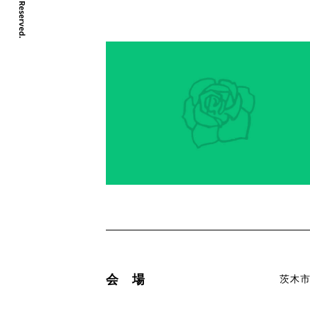
会 場
茨木