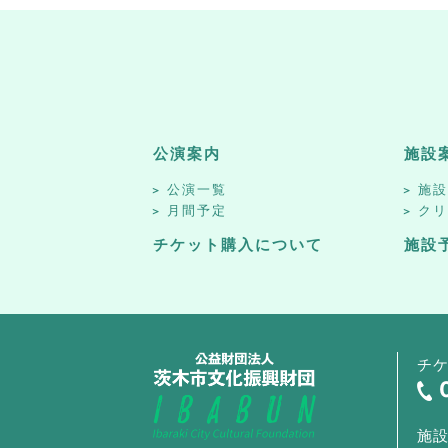
公演案内
施設
公演一覧
施
月間予定
ク
チケット購入について
施設
チ
施