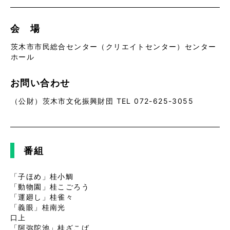
会 場
茨木市市民総合センター（クリエイトセンター）センター
ホール
お問い合わせ
（公財）茨木市文化振興財団 TEL 072-625-3055
番組
「子ほめ」桂小鯛
「動物園」桂こごろう
「運廻し」桂雀々
「義眼」桂南光
口上
「阿弥陀池」桂ざこば