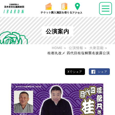
チケット購入
施設を借りる
アクセス
公演案内
HOME
公演情報
大衆芸能
桂都丸改メ 四代目桂塩鯛襲名披露公演
Xでシェア
シェア