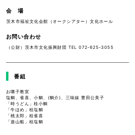
会 場
茨木市福祉文化会館（オークシアター）文化ホール
お問い合わせ
（公財）茨木市文化振興財団 TEL 072-625-3055
番組
お囃子教室
塩鯛、雀喜、小鯛、(鯛介)、三味線 豊田公美子
「時うどん」桂小鯛
「牛ほめ」桂塩鯛
「桃太郎」桂雀喜
「遊山船」桂塩鯛