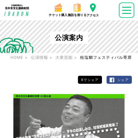
チケット購入
施設を借りる
アクセス
公演案内
HOME
公演情報
大衆芸能
桂塩鯛フェスティバル寄席
Xでシェア
シェア