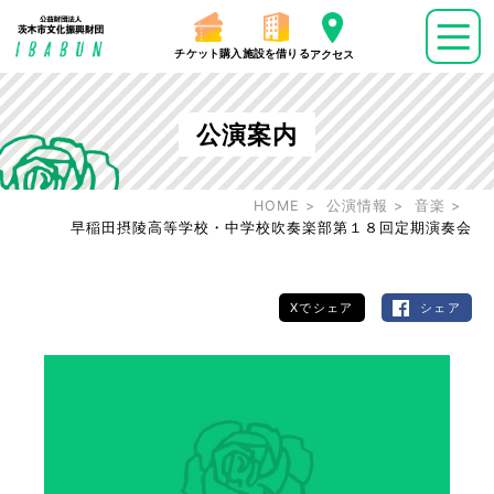
チケット購入
施設を借りる
アクセス
公演案内
HOME
公演情報
音楽
早稲田摂陵高等学校・中学校吹奏楽部第１８回定期演奏会
Xでシェア
シェア