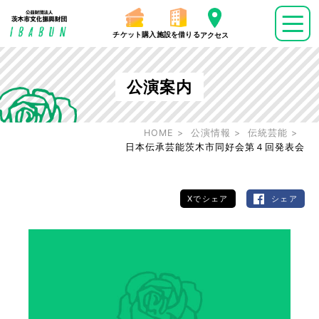
チケット購入
施設を借りる
アクセス
公演案内
HOME
公演情報
伝統芸能
日本伝承芸能茨木市同好会第４回発表会
Xでシェア
シェア