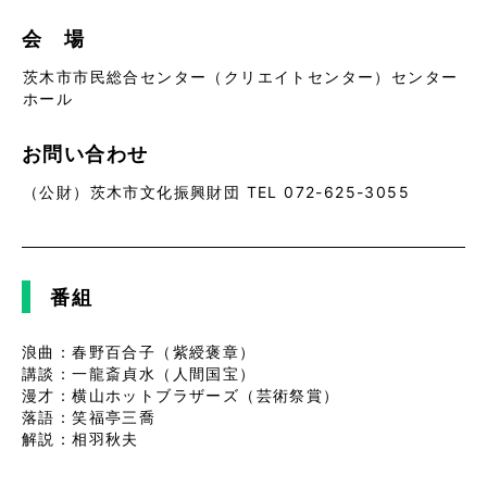
会 場
茨木市市民総合センター（クリエイトセンター）センター
ホール
お問い合わせ
（公財）茨木市文化振興財団 TEL 072-625-3055
番組
浪曲：春野百合子（紫綬褒章）
講談：一龍斎貞水（人間国宝）
漫才：横山ホットブラザーズ（芸術祭賞）
落語：笑福亭三喬
解説：相羽秋夫