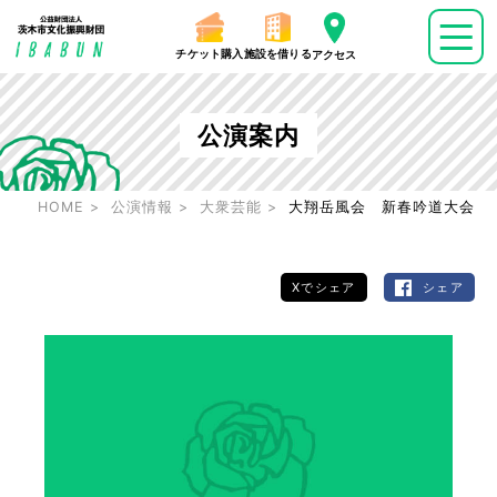
チケット購入
施設を借りる
アクセス
公演案内
HOME
公演情報
大衆芸能
大翔岳風会 新春吟道大会
Xでシェア
シェア