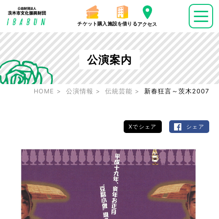
チケット購入
施設を借りる
アクセス
公演案内
HOME
公演情報
伝統芸能
新春狂言～茨木2007
Xでシェア
シェア