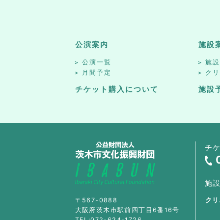
公演案内
施設
公演一覧
施
月間予定
ク
チケット購入について
施設
チ
施
〒567-0888
クリ
大阪府茨木市駅前四丁目6番16号
TEL:072-624-1726