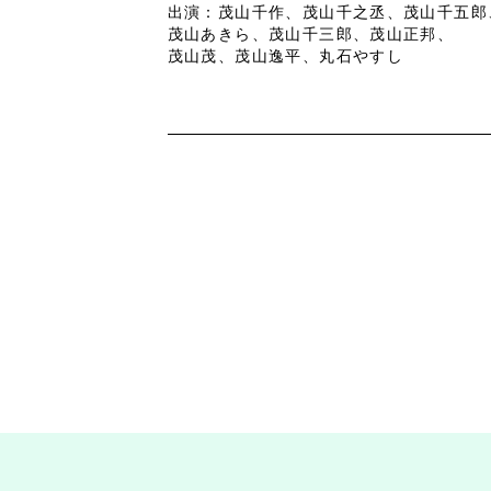
出演：茂山千作、茂山千之丞、茂山千五郎
茂山あきら、茂山千三郎、茂山正邦、
茂山茂、茂山逸平、丸石やすし