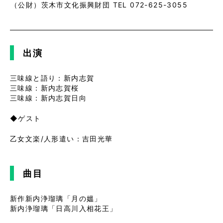
（公財）茨木市文化振興財団 TEL 072-625-3055
出演
三味線と語り：新内志賀
三味線：新内志賀桜
三味線：新内志賀日向
◆ゲスト
乙女文楽/人形遣い：吉田光華
曲目
新作新内浄瑠璃「月の媼」
新内浄瑠璃「日高川入相花王」