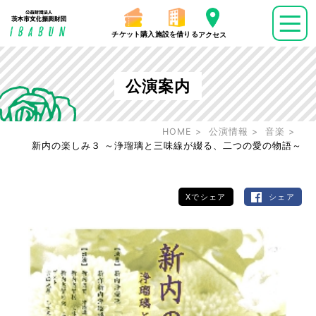
チケット購入
施設を借りる
アクセス
公演案内
HOME
公演情報
音楽
新内の楽しみ３ ～浄瑠璃と三味線が綴る、二つの愛の物語～
Xでシェア
シェア