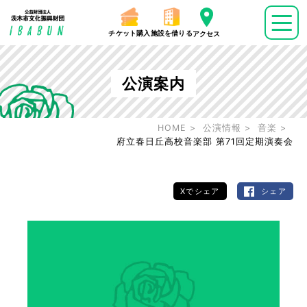
チケット購入
施設を借りる
アクセス
公演案内
HOME
公演情報
音楽
府立春日丘高校音楽部 第71回定期演奏会
Xでシェア
シェア