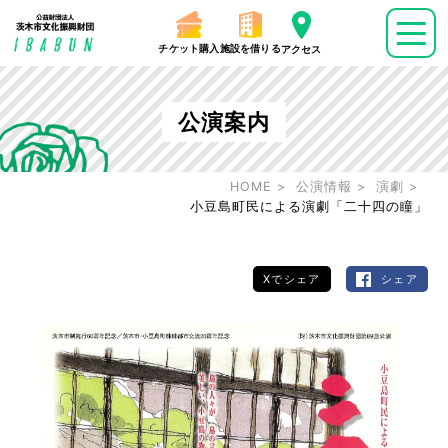
チケット購入
施設を借りる
アクセス
公演案内
HOME
公演情報
演劇
小豆島町民による演劇「二十四の瞳」
Xでシェア
シェア