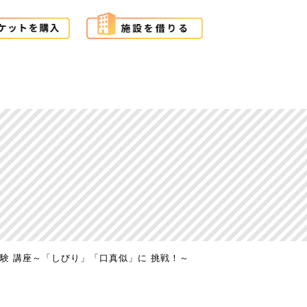
験 講座～「しびり」「口真似」に 挑戦！～