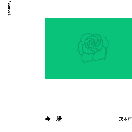
会 場
茨木