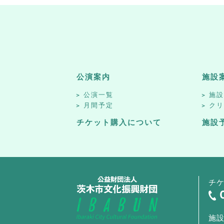
公演案内
施設
公演一覧
施
月間予定
ク
チケット購入について
施設
チ
施