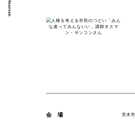
会 場
茨木