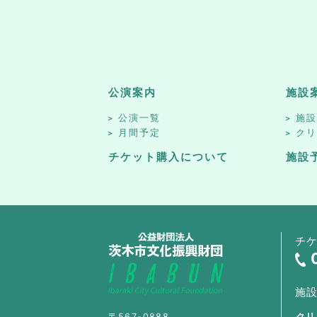
公演案内
施設
公演一覧
施
月間予定
ク
チケット購入について
施設
チ
施
〒567-0888
クリ