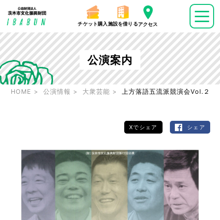
チケット購入
施設を借りる
アクセス
公演案内
HOME
公演情報
大衆芸能
上方落語五流派競演会Vol.２
Xでシェア
シェア