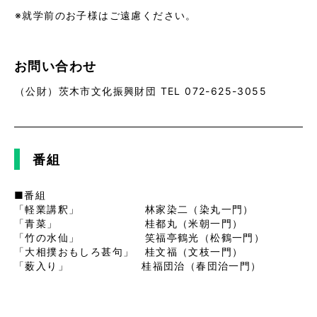
※就学前のお子様はご遠慮ください。
お問い合わせ
（公財）茨木市文化振興財団 TEL 072-625-3055
番組
■番組
「軽業講釈」 林家染二（染丸一門）
「青菜」 桂都丸（米朝一門）
「竹の水仙」 笑福亭鶴光（松鶴一門）
「大相撲おもしろ甚句」 桂文福（文枝一門）
「薮入り」 桂福団治（春団治一門）