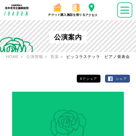
チケット購入
施設を借りる
アクセス
公演案内
HOME
公演情報
音楽
ピッコラステッラ ピアノ発表会
Xでシェア
シェア