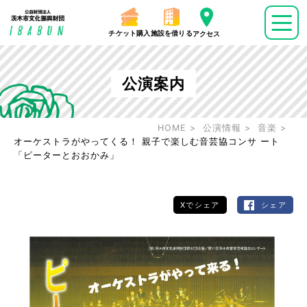
チケット購入
施設を借りる
アクセス
公演案内
HOME
公演情報
音楽
オーケストラがやってくる！ 親子で楽しむ音芸協コンサ ート
「ピーターとおおかみ」
Xでシェア
シェア