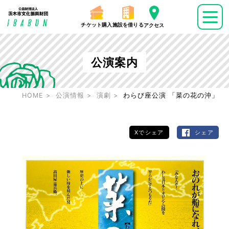
チケット購入
施設を借りる
アクセス
公演案内
HOME
公演情報
演劇
わらび座公演 「菜の花の沖」
Xでシェア
シェア