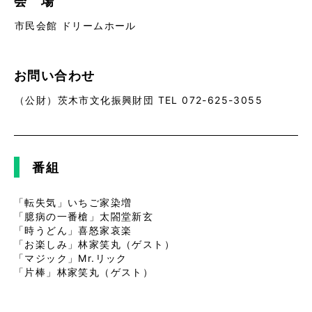
会 場
市民会館 ドリームホール
お問い合わせ
（公財）茨木市文化振興財団 TEL 072-625-3055
番組
「転失気」いちご家染増
「臆病の一番槍」太閤堂新玄
「時うどん」喜怒家哀楽
「お楽しみ」林家笑丸（ゲスト）
「マジック」Mr.リック
「片棒」林家笑丸（ゲスト）