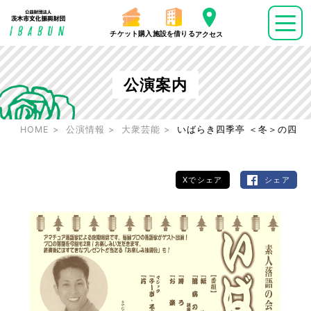
チケット購入
施設を借りる
アクセス
公演案内
HOME
公演情報
大衆芸能
いばらき四季亭 ＜冬＞の四
Xでシェア
シェア