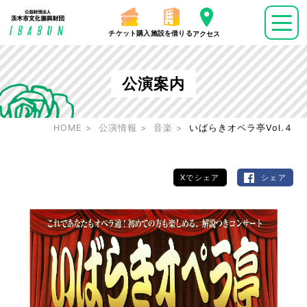
チケット購入
施設を借りる
アクセス
公演案内
HOME
公演情報
音楽
いばらきオペラ亭Vol.４
Xでシェア
シェア