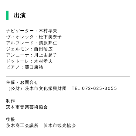
出演
ナビゲーター：木村孝夫
ヴィオレッタ：松下美奈子
アルフレード：清原邦仁
ジェルモン：西田昭広
アンニーナ：川上由起子
ドットーレ：木村孝夫
ピアノ：關口康祐
主催・お問合せ
（公財）茨木市文化振興財団 TEL 072-625-3055
制作
茨木市音楽芸術協会
後援
茨木商工会議所 茨木市観光協会