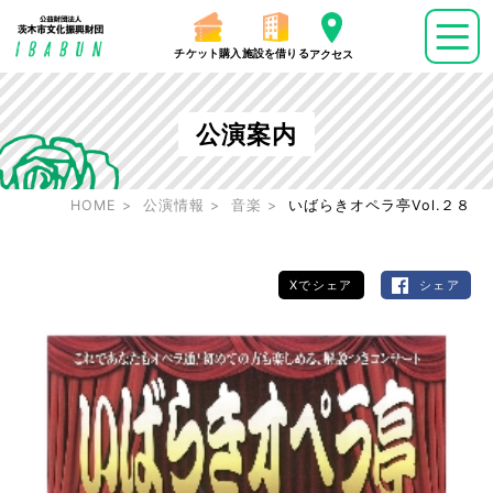
チケット購入
施設を借りる
アクセス
公演案内
HOME
公演情報
音楽
いばらきオペラ亭Vol.２８
Xでシェア
シェア