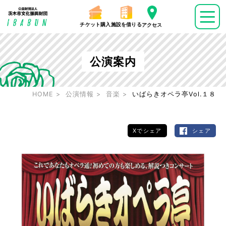
チケット購入
施設を借りる
アクセス
公演案内
HOME
公演情報
音楽
いばらきオペラ亭Vol.１８
Xでシェア
シェア