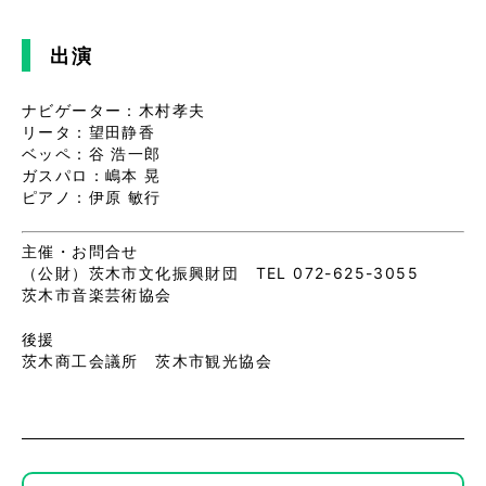
出演
ナビゲーター：木村孝夫
リータ：望田静香
ベッペ：谷 浩一郎
ガスパロ：嶋本 晃
ピアノ：伊原 敏行
主催・お問合せ
（公財）茨木市文化振興財団 TEL 072-625-3055
茨木市音楽芸術協会
後援
茨木商工会議所 茨木市観光協会